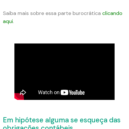
Saiba mais sobre essa parte burocrática
clicando
aqui
.
Em hipótese alguma se esqueça das
obrigações contábeis