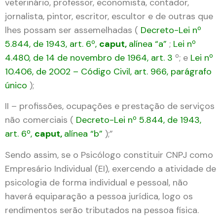
veterinário, professor, economista, contador,
jornalista, pintor, escritor, escultor e de outras que
lhes possam ser assemelhadas (
Decreto-Lei nº
5.844, de 1943, art. 6º,
caput,
alínea “a”
;
Lei nº
4.480, de 14 de novembro de 1964, art. 3
º; e
Lei nº
10.406, de 2002 – Código Civil, art. 966, parágrafo
único
);
II – profissões, ocupações e prestação de serviços
não comerciais (
Decreto-Lei nº 5.844, de 1943,
art. 6º,
caput,
alínea “b”
);”
Sendo assim, se o Psicólogo constituir CNPJ como
Empresário Individual (EI), exercendo a atividade de
psicologia de forma individual e pessoal, não
haverá equiparação a pessoa jurídica, logo os
rendimentos serão tributados na pessoa física.