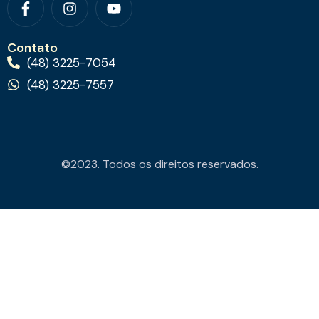
Contato
(48) 3225-7054
(48) 3225-7557
©2023. Todos os direitos reservados.
sibom
nakitbahis
casibom
betcio
casibom
casibom giriş
Casib