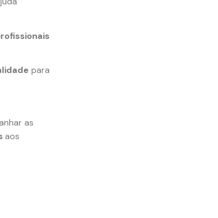
juda
rofissionais
alidade
para
panhar as
os
aos