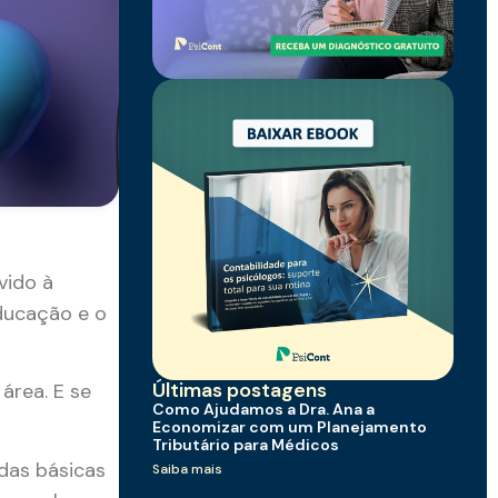
vido à
educação e o
Últimas postagens
área. E se
Como Ajudamos a Dra. Ana a
Economizar com um Planejamento
Tributário para Médicos
das básicas
Saiba mais