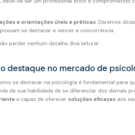
o, deve-se ser um profissional ético e comprometido
ações e orientações úteis e práticas
. Daremos dica
a possam se destacar e vencer a concorrência.
 não perder nenhum detalhe. Boa leitura!
do destaque no mercado de psicol
omo se destacar na psicologia é fundamental para q
nde de sua habilidade de se diferenciar dos demais pro
riente
e capaz de oferecer
soluções eficazes
aos seu