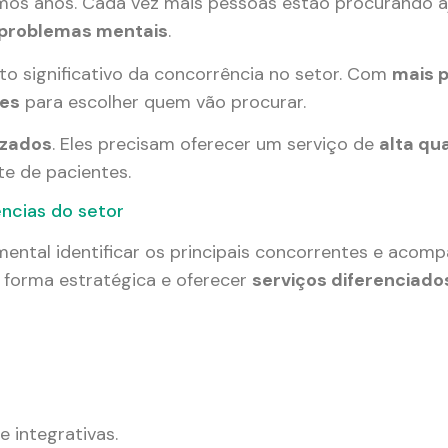
imos anos. Cada vez mais pessoas estão procurando a
 problemas mentais
.
o significativo da concorrência no setor. Com
mais p
es
para escolher quem vão procurar.
izados
. Eles precisam oferecer um serviço de
alta qu
e de pacientes.
ências do setor
mental identificar os principais concorrentes e acom
e forma estratégica e oferecer
serviços diferenciad
 integrativas.