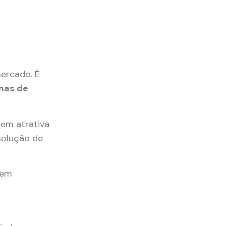
mercado. É
mas de
gem atrativa
solução de
tem