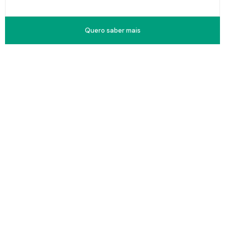
Quero saber mais
Faça bem, ganhe bem e fique
bem.
Ajudamos você a empreender corretamente, para alcançar a
prosperidade financeira e o bem estar.