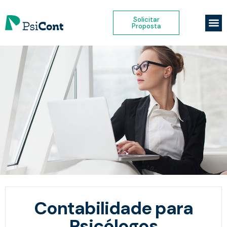
Solicitar
Sobre Nó
Abrir
Migra
Solici
Proposta
Contabilidade para
Psicólogos